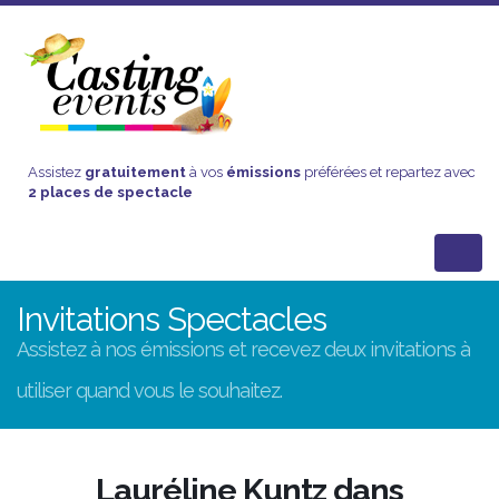
Assistez
gratuitement
à vos
émissions
préférées et repartez avec
2 places de spectacle
Invitations Spectacles
Assistez à nos émissions et recevez deux invitations à
utiliser quand vous le souhaitez.
Lauréline Kuntz dans