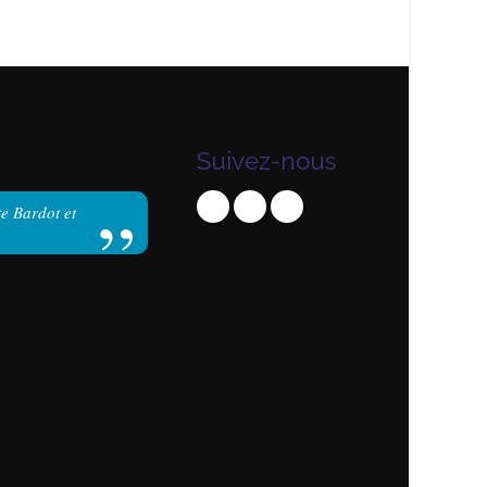
Suivez-nous
te Bardot et
Dominique
Le Club