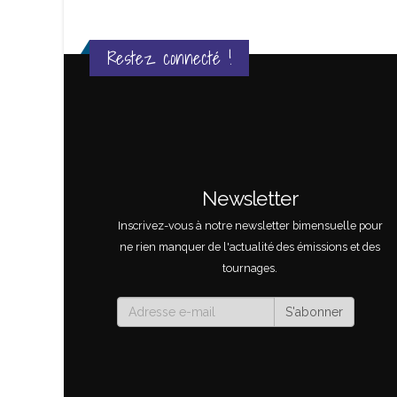
Restez connecté !
Génial
Newsletter
Inscrivez-vous à notre newsletter bimensuelle pour
THERINE
ne rien manquer de l'actualité des émissions et des
ns Fondation Brigitte Bardot
tournages.
S'abonner