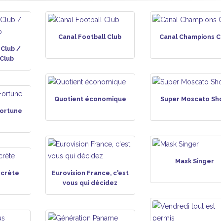
Canal Football Club
Canal Champions C
 Club /
Club
Quotient économique
Super Moscato S
Fortune
Mask Singer
ecrète
Eurovision France, c'est
vous qui décidez