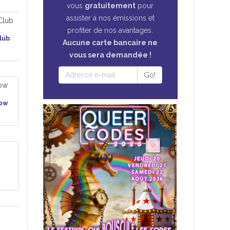
vous
gratuitement
pour
assister à nos émissions et
profiter de nos avantages.
lub
Aucune carte bancaire ne
vous sera demandée !
Go!
how