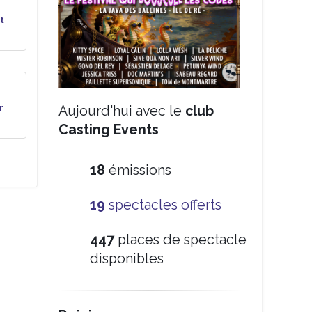
t
r
Aujourd'hui avec le
club
Casting Events
20
émissions
21
spectacles offerts
497
places de spectacle
disponibles